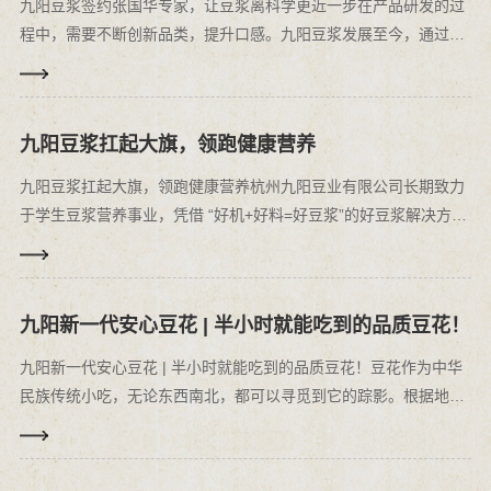
九阳豆浆签约张国华专家，让豆浆离科学更近一步在产品研发的过
程中，需要不断创新品类，提升口感。九阳豆浆发展至今，通过数
十款适合各类人群的豆浆饮品，俘获了大众的芳心，为国人的豆浆
习惯提供可信赖的选择。作为一个食品类国民品牌，产品的专业性
是九阳豆···
九阳豆浆扛起大旗，领跑健康营养
九阳豆浆扛起大旗，领跑健康营养杭州九阳豆业有限公司长期致力
于学生豆浆营养事业，凭借 “好机+好料=好豆浆”的好豆浆解决方案
荣获“中国学生营养餐优秀供应链合作企业”称号。10月28-30日，
由中国营养餐产业技术创新战略联盟和大连金普新区管理委员会联
···
九阳新一代安心豆花 | 半小时就能吃到的品质豆花！
九阳新一代安心豆花 | 半小时就能吃到的品质豆花！豆花作为中华
民族传统小吃，无论东西南北，都可以寻觅到它的踪影。根据地域
习惯与质地的差异，豆花亦有豆腐脑或豆腐花的名号。 豆花的口味
上大体有甜、咸之分：撒一把糖，来点红豆、芋圆；或是加点酱
汁，···