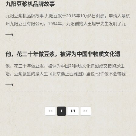
九阳豆浆机品牌故事
九阳豆浆机品牌故事 九阳豆浆于2015年10月8日创建，申请人是杭
州九阳豆业有限公司。1994年，九阳创始人王旭宁先生发明了九阳
家用豆浆机。源于豆浆情怀，2005年成立九阳豆业，致力于让更多
的消费者喝到一杯好豆浆。
他，花三十年做豆浆，被评为中国非物质文化遗
他，花三十年做豆浆，被评为中国非物质文化遗甜咸交错的是生
活，豆浆氤氲的是人生《北京遇上西雅图》里说:也许他不会带我去
坐游艇吃法餐,但是他可以每天早晨都为我跑几条街去买我最爱吃的
豆浆油条是呀，最好的爱情，不是华丽锦衣，而是在每个清晨,为你
做好热腾···
<<
1
1/1
>>