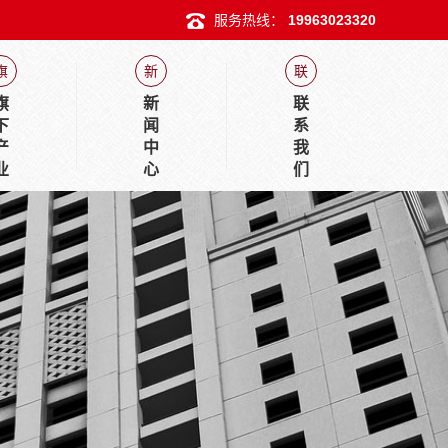
服务热线：
19963023320
旗
新
联
旗
新
联
下
闻
系
产
中
我
业
心
们