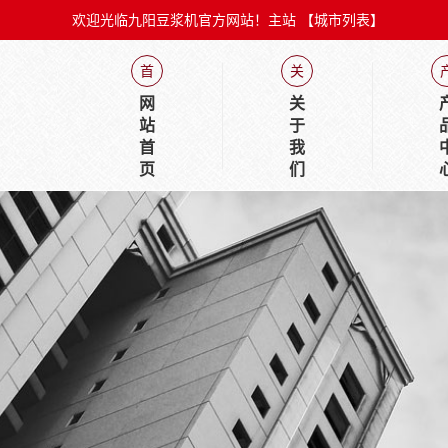
欢迎光临九阳豆浆机官方网站！
主站
【城市列表】
首
关
网
关
站
于
首
我
页
们