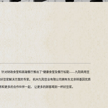
。 针对财政食堂和高端餐厅推出了“健康食堂及餐厅标配——九阳商用豆
业是好豆浆解决方案的专家。 杭州九阳豆业有限公司拥有东北非转基因优质
业将和更多的合作伙伴一起， 让更多的顾客喝到一杯好豆浆。