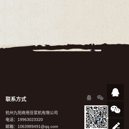
联系方式
杭州九阳商用豆浆机有限公司
电话：19963023320
邮箱：1063989491@qq.com